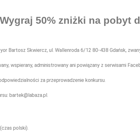
ygraj 50% zniżki na pobyt d
or Bartosz Skwiercz, ul. Wallenroda 6/12 80-438 Gdańsk, zwany
any, wspierany, administrowany ani powiązany z serwisami Face
odpowiedzialności za przeprowadzenie konkursu.
su: bartek@labaza.pl.
czas polski).